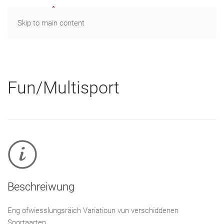
MENU
Skip to main content
Fun/Multisport
Beschreiwung
Eng ofwiesslungsräich Variatioun vun verschiddenen
Sportaarten.