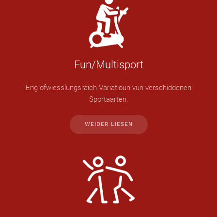
Fun/Multisport
Eng ofwiesslungsräich Variatioun vun verschiddenen
Sportaarten.
WEIDER LIESEN