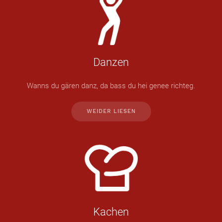
Danzen
Wanns du gären danz, da bass du hei genee richteg.
WEIDER LIESEN
Kachen