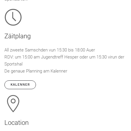
Zäitplang
All zweete Samschden vun 15:30 bis 18:00 Auer
RDV: um 15:00 am Jugendtreff Hesper oder um 15:30 virun der
Sportshal
De genaue Planning am Kalenner
KALENNER
Location