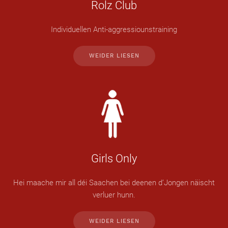
Rolz Club
Individuellen Anti-aggressiounstraining
WEIDER LIESEN
Girls Only
Hei maache mir all déi Saachen bei deenen d’Jongen näischt
verluer hunn.
WEIDER LIESEN