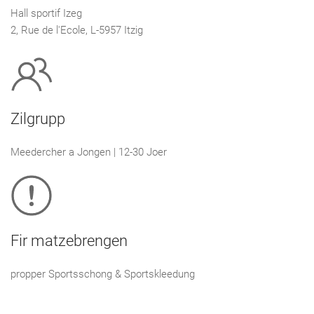
Hall sportif Izeg
2, Rue de l'Ecole, L-5957 Itzig
Zilgrupp
Meedercher a Jongen | 12-30 Joer
Fir matzebrengen
propper Sportsschong & Sportskleedung